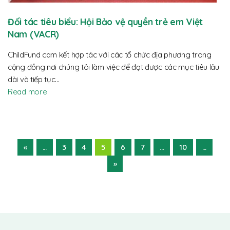
Đối tác tiêu biểu: Hội Bảo vệ quyền trẻ em Việt
Nam (VACR)
ChildFund cam kết hợp tác với các tổ chức địa phương trong
cộng đồng nơi chúng tôi làm việc để đạt được các mục tiêu lâu
dài và tiếp tục…
Read more
«
...
3
4
5
6
7
...
10
...
»