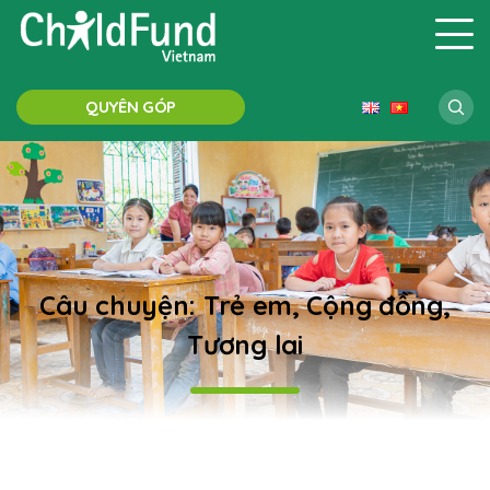
QUYÊN GÓP
Câu chuyện: Trẻ em, Cộng đồng,
Tương lai