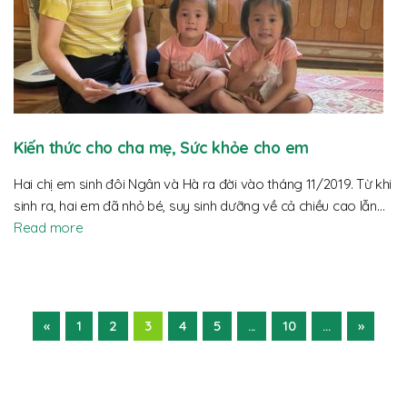
Kiến thức cho cha mẹ, Sức khỏe cho em
Hai chị em sinh đôi Ngân và Hà ra đời vào tháng 11/2019. Từ khi
sinh ra, hai em đã nhỏ bé, suy sinh dưỡng về cả chiều cao lẫn…
Read more
«
1
2
3
4
5
...
10
...
»