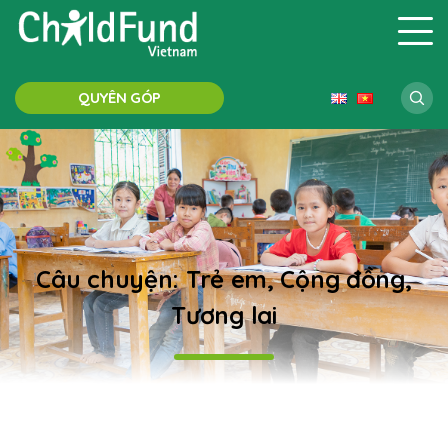
QUYÊN GÓP
Câu chuyện: Trẻ em, Cộng đồng,
Tương lai