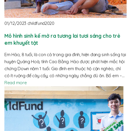
01/12/2023
childfund2020
Mô hình sinh kế mở ra tương lai tươi sáng cho trẻ
em khuyết tật
Em Hảo, 8 tuổi, là con cả trong gia đình, hiện đang sinh sống tại
huyện Quảng Hoà, tỉnh Cao Bằng. Hảo được phát hiện mắc hội
chứng Down năm 1 tuổi. Gia đình em thuộc hộ cận nghèo, chỉ
có ít ruộng để cày cấy, có những ngày chẳng đủ ăn. Bố em –…
Read more