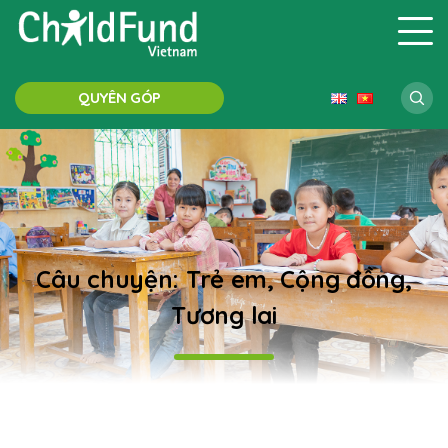
QUYÊN GÓP
Câu chuyện: Trẻ em, Cộng đồng,
Tương lai