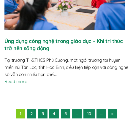
Ứng dụng công nghệ trong giáo dục – Khi tri thức
trở nên sống động
Tại trường TH&THCS Phú Cường, một ngôi trường tại huyện
miền núi Tân Lạc, tỉnh Hoà Bình, điều kiện tiếp cận với công nghệ
số vẫn còn nhiều hạn chế.…
Read more
1
2
3
4
5
...
10
...
»