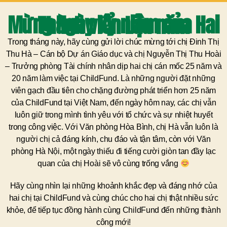
Mừng Ngày Kỷ niệm của Hai Thành viên Lâu năm​
Trong tháng này, hãy cùng gửi lời chúc mừng tới chị Đinh Thị
Thu Hà – Cán bộ Dự án Giáo dục và chị Nguyễn Thị Thu Hoài
– Trưởng phòng Tài chính nhân dịp hai chị cán mốc 25 năm và
20 năm làm việc tại ChildFund. Là những người đặt những
viên gạch đầu tiên cho chặng đường phát triển hơn 25 năm
của ChildFund tại Việt Nam, đến ngày hôm nay, các chị vẫn
luôn giữ trong mình tình yêu với tổ chức và sự nhiệt huyết
trong công việc. Với Văn phòng Hòa Bình, chị Hà vẫn luôn là
người chị cả đáng kính, chu đáo và tận tâm, còn với Văn
phòng Hà Nội, một ngày thiếu đi tiếng cười giòn tan đầy lạc
quan của chị Hoài sẽ vô cùng trống vắng
Hãy cùng nhìn lại những khoảnh khắc đẹp và đáng nhớ của
hai chị tại ChildFund và cùng chúc cho hai chị thật nhiều sức
khỏe, để tiếp tục đồng hành cùng ChildFund đến những thành
công mới!