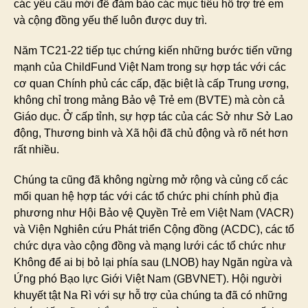
các yêu cầu mới để đảm bảo các mục tiêu hỗ trợ trẻ em
và cộng đồng yếu thế luôn được duy trì.
Năm TC21-22 tiếp tục chứng kiến những bước tiến vững
mạnh của ChildFund Việt Nam trong sự hợp tác với các
cơ quan Chính phủ các cấp, đặc biệt là cấp Trung ương,
không chỉ trong mảng Bảo vệ Trẻ em (BVTE) mà còn cả
Giáo dục. Ở cấp tỉnh, sự hợp tác của các Sở như Sở Lao
động, Thương binh và Xã hội đã chủ động và rõ nét hơn
rất nhiều.
Chúng ta cũng đã không ngừng mở rộng và củng cố các
mối quan hệ hợp tác với các tổ chức phi chính phủ địa
phương như Hội Bảo vệ Quyền Trẻ em Việt Nam (VACR)
và Viện Nghiên cứu Phát triển Cộng đồng (ACDC), các tổ
chức dựa vào cộng đồng và mạng lưới các tổ chức như
Không để ai bị bỏ lại phía sau (LNOB) hay Ngăn ngừa và
Ứng phó Bạo lực Giới Việt Nam (GBVNET). Hội người
khuyết tật Na Rì với sự hỗ trợ của chúng ta đã có những