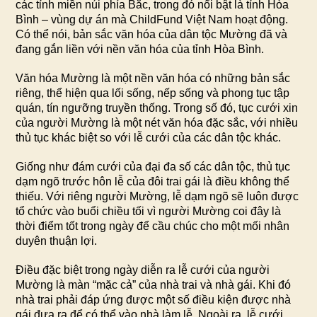
các tỉnh miền núi phía Bắc, trong đó nổi bật là tỉnh Hòa
Bình – vùng dự án mà ChildFund Việt Nam hoạt động.
Có thể nói, bản sắc văn hóa của dân tộc Mường đã và
đang gắn liền với nền văn hóa của tỉnh Hòa Bình.
Văn hóa Mường là một nền văn hóa có những bản sắc
riêng, thể hiện qua lối sống, nếp sống và phong tục tập
quán, tín ngưỡng truyền thống. Trong số đó, tục cưới xin
của người Mường là một nét văn hóa đặc sắc, với nhiều
thủ tục khác biệt so với lễ cưới của các dân tộc khác.
Giống như đám cưới của đại đa số các dân tộc, thủ tục
dạm ngõ trước hôn lễ của đôi trai gái là điều không thể
thiếu. Với riêng người Mường, lễ dạm ngõ sẽ luôn được
tổ chức vào buổi chiều tối vì người Mường coi đây là
thời điểm tốt trong ngày để cầu chúc cho một mối nhân
duyên thuận lợi.
Điều đặc biệt trong ngày diễn ra lễ cưới của người
Mường là màn “mặc cả” của nhà trai và nhà gái. Khi đó
nhà trai phải đáp ứng được một số điều kiện được nhà
gái đưa ra để có thể vào nhà làm lễ. Ngoài ra, lễ cưới