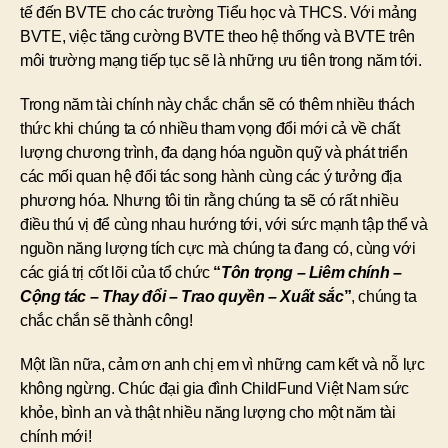
tế đến BVTE cho các trường Tiểu học và THCS. Với mảng
BVTE, việc tăng cường BVTE theo hệ thống và BVTE trên
môi trường mạng tiếp tục sẽ là những ưu tiên trong năm tới.
Trong năm tài chính này chắc chắn sẽ có thêm nhiều thách
thức khi chúng ta có nhiều tham vọng đổi mới cả về chất
lượng chương trình, đa dạng hóa nguồn quỹ và phát triển
các mối quan hệ đối tác song hành cùng các ý tưởng địa
phương hóa. Nhưng tôi tin rằng chúng ta sẽ có rất nhiều
điều thú vị để cùng nhau hướng tới, với sức mạnh tập thể và
nguồn năng lượng tích cực mà chúng ta đang có, cùng với
các giá trị cốt lõi của tổ chức
“
Tôn trọng – Liêm chính –
Cộng tác – Thay đổi – Trao quyền – Xuất sắc
”
, chúng ta
chắc chắn sẽ thành công!
Một lần nữa, cảm ơn anh chị em vì những cam kết và nỗ lực
không ngừng. Chúc đại gia đình ChildFund Việt Nam sức
khỏe, bình an và thật nhiều năng lượng cho một năm tài
chính mới!