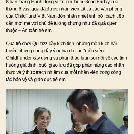
Nhân tháng Hành động vì trẻ em, buổi Good Friday của
tháng 6 vừa qua đã được nhân viên tất cả các văn phòng
của ChildFund Việt Nam đón nhận nhiệt tình bởi cách tiếp
cận mới mẻ với chủ đề tưởng chừng như đã quá quen
thuộc – An toàn trẻ em.
Qua trò chơi Quizizz đầy kịch tính, những màn kịch hài
hước nhưng cũng đầy ý nghĩa do các “diễn viên”
ChildFunder xây dựng và phần thảo luận sôi nổi về các tình
huống giả định, buổi giao lưu đã góp phần nâng cao nhận
thức và ý thức trách nhiệm của mỗi nhân viên trong công
tác bảo vệ và giáo dục trẻ em.