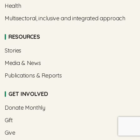
Health
Multisectoral, inclusive and integrated approach
RESOURCES
Stories
Media & News
Publications & Reports
GET INVOLVED
Donate Monthly
Gift
Give