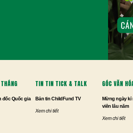
 THÁNG
TIN TIN TICK & TALK
GÓC VĂN HÓ
m đốc Quốc gia
Bản tin ChildFund TV
Mừng ngày kỉ 
viên lâu năm
Xem chi tiết
Xem chi tiết