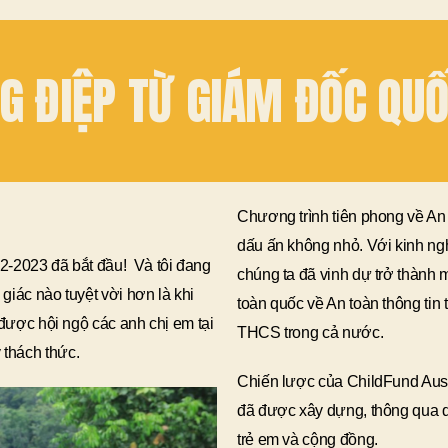
G ĐIỆP TỪ GIÁM ĐỐC QUỐ
Chương trình tiên phong về An
dấu ấn không nhỏ. Với kinh ng
2-2023 đã bắt đầu! Và tôi đang
chúng ta đã vinh dự trở thành m
iác nào tuyệt vời hơn là khi
toàn quốc về An toàn thông tin
 được hội ngộ các anh chị em tại
THCS trong cả nước.
thách thức.
Chiến lược của ChildFund Aus
đã được xây dựng, thông qua qu
trẻ em và cộng đồng.