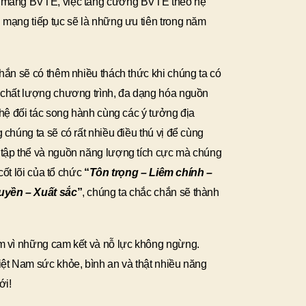
i mảng BVTE, việc tăng cường BVTE theo hệ
mạng tiếp tục sẽ là những ưu tiên trong năm
hắn sẽ có thêm nhiều thách thức khi chúng ta có
 chất lượng chương trình, đa dạng hóa nguồn
 hệ đối tác song hành cùng các ý tưởng địa
chúng ta sẽ có rất nhiều điều thú vị để cùng
tập thể và nguồn năng lượng tích cực mà chúng
 cốt lõi của tổ chức
“
Tôn trọng – Liêm chính –
uyền – Xuất sắc
”
, chúng ta chắc chắn sẽ thành
m vì những cam kết và nỗ lực không ngừng.
iệt Nam sức khỏe, bình an và thật nhiều năng
ới!