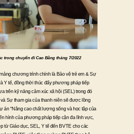
ác trong chuyến đi Cao Bằng tháng 7/2022
a mảng chương trình chính là Bảo vệ trẻ em & Sự
và Y tế, đồng thời thúc đẩy phương pháp tiếp
ựa trên kỹ năng cảm xúc xã hội (SEL) trong đó
ữ và Sự tham gia của thanh niên sẽ được lồng
Dự án “Nâng cao chất lượng sống và học tập của
điển hình của phương pháp tiếp cận đa lĩnh vực,
ệp từ Giáo dục, SEL, Y tế đến BVTE cho các