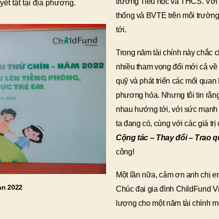
trường Tiểu học và THCS. Vớ
yết tật tại địa phương.
thống và BVTE trên môi trường 
tới.
Trong năm tài chính này chắc c
nhiều tham vọng đổi mới cả về
quỹ và phát triển các mối quan
phương hóa. Nhưng tôi tin rằng 
nhau hướng tới, với sức mạnh 
ta đang có, cùng với các giá trị
Cộng tác – Thay đổi – Trao q
công!
Một lần nữa, cảm ơn anh chị e
ạn 2022
Chúc đại gia đình ChildFund V
lượng cho một năm tài chính m