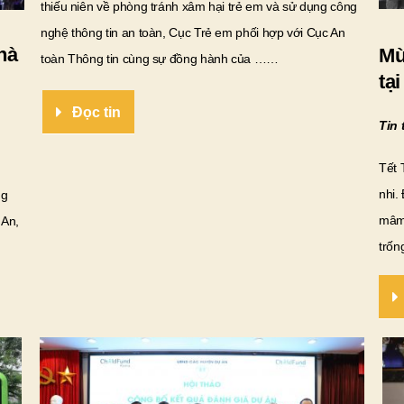
thiếu niên về phòng tránh xâm hại trẻ em và sử dụng công
nghệ thông tin an toàn, Cục Trẻ em phối hợp với Cục An
hà
Mù
toàn Thông tin cùng sự đồng hành của ……
tạ
Đọc tin
Tin 
Tết 
nhi.
ng
mâm 
 An,
trốn