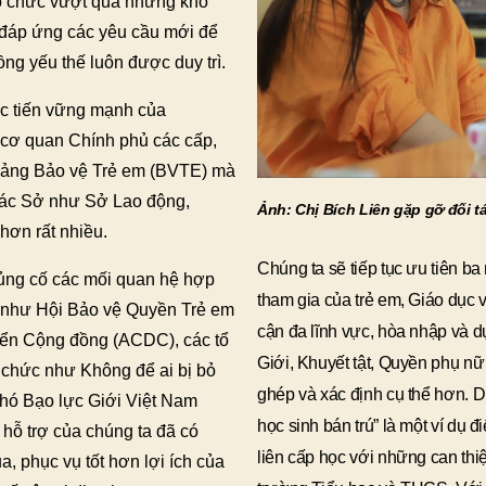
tổ chức vượt qua những khó
à đáp ứng các yêu cầu mới để
ng yếu thế luôn được duy trì.
c tiến vững mạnh của
 cơ quan Chính phủ các cấp,
 mảng Bảo vệ Trẻ em (BVTE) mà
 các Sở như Sở Lao động,
Ảnh: Chị Bích Liên gặp gỡ đối t
hơn rất nhiều.
Chúng ta sẽ tiếp tục ưu tiên b
ủng cố các mối quan hệ hợp
tham gia của trẻ em, Giáo dục 
g như Hội Bảo vệ Quyền Trẻ em
cận đa lĩnh vực, hòa nhập và d
iển Cộng đồng (ACDC), các tổ
Giới, Khuyết tật, Quyền phụ n
 chức như Không để ai bị bỏ
ghép và xác định cụ thể hơn. 
hó Bạo lực Giới Việt Nam
học sinh bán trú” là một ví dụ 
hỗ trợ của chúng ta đã có
liên cấp học với những can thi
 phục vụ tốt hơn lợi ích của