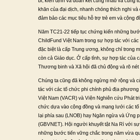
bỉ, kiên định và đoàn kết cùng nhau và cùng 
khăn của đại dịch, nhanh chóng thích nghi v
đảm bảo các mục tiêu hỗ trợ trẻ em và cộng đồ
Năm TC21-22 tiếp tục chứng kiến những bướ
ChildFund Việt Nam trong sự hợp tác với các
đặc biệt là cấp Trung ương, không chỉ trong
còn cả Giáo dục. Ở cấp tỉnh, sự hợp tác của
Thương binh và Xã hội đã chủ động và rõ nét 
Chúng ta cũng đã không ngừng mở rộng và c
tác với các tổ chức phi chính phủ địa phươn
Việt Nam (VACR) và Viện Nghiên cứu Phát tr
chức dựa vào cộng đồng và mạng lưới các tổ
lại phía sau (LNOB) hay Ngăn ngừa và Ứng p
(GBVNET). Hội người khuyết tật Na Rì với sự 
những bước tiến vững chắc trong năm vừa qua,